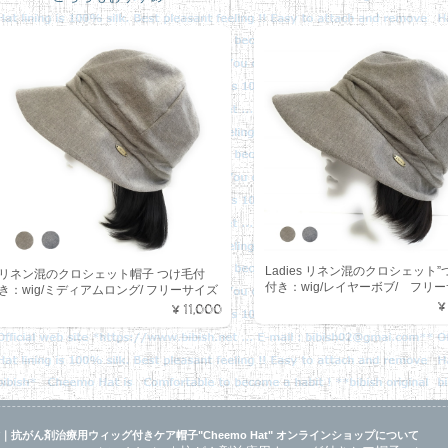
Ladies リネン混のクロシェット
リネン混のクロシェット帽子 つけ毛付
付き：wig/レイヤーボブ/ フリ
き：wig/ミディアムロング/ フリーサイズ
¥11,000
sh*｜抗がん剤治療用ウィッグ付きケア帽子"Cheemo Hat" オンラインショップについて