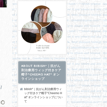
ABOUT BIBISH*｜抗がん
剤治療用ウィッグ付きケア
帽子"CHEEMO HAT" オン
ラインショップ
/
bibish*｜抗がん剤治療用ウィ
ッグ付きケア帽子"Cheemo H
at" オンラインショップについ
00
て