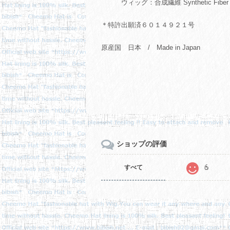
ウィッグ：合成繊維 Synthetic Fiber 
＊特許出願済６０１４９２１号
原産国 日本 / Made in Japan
ショップの評価
6
すべて