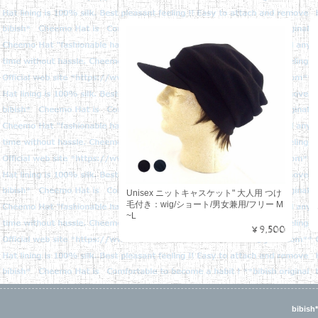
Unisex ニットキャスケット" 大人用 つけ
毛付き：wig/ショート/男女兼用/フリー M
~L
¥9,500
bibi