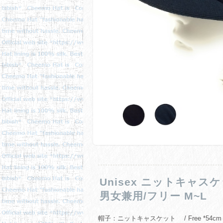
Unisex ニットキャス
男女兼用/フリー M~L
帽子：ニットキャスケット / Free *54cm～