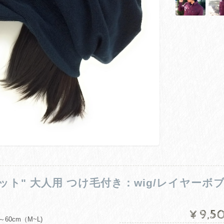
ケット" 大人用 つけ毛付き：wig/レイヤーボブ
¥9,5
60cm（M~L)