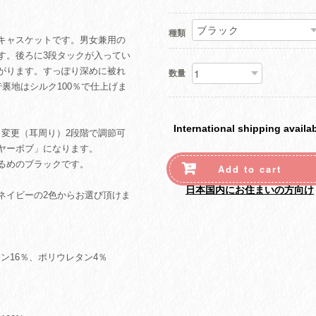
種類
ットキャスケットです。男女兼用の
す。後ろに3段タックが入ってい
がります。すっぽり深めに被れ
数量
裏地はシルク100％で仕上げま
International shipping availa
さ変更（耳周り）2段階で調節可
ヤーボブ」になります。
るめのブラックです。
Add to cart
日本国内にお住まいの方向け
ネイビーの2色からお選び頂けま
ン16％、ポリウレタン4％