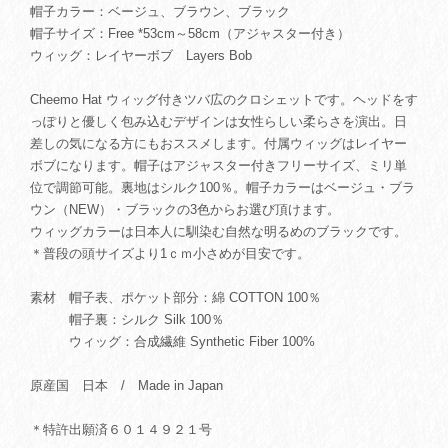
帽子カラー：ベージュ、ブラウン、ブラック
帽子サイズ：Free *53cm～58cm（アジャスター付き）
ウィッグ：レイヤーボブ Layers Bob
Cheemo Hat ウィッグ付きツバ広のクロシェットです。ヘッドをす
っぽりと優しく包み込むデザインは女性らしい柔らさを演出。日
差しの気になる方にもおススメします。付属ウィッグはレイヤー
ボブになります。帽子はアジャスター付きフリーサイズ、ミリ単
位で調節可能。裏地はシルク100％。帽子カラーはベージュ・ブラ
ウン（NEW）・ブラックの3色からお選び頂けます。
ウィッグカラーは日本人に馴染む自然な明るめのブラックです。
＊普段の頭サイズより1ｃｍ小さめが目安です。
素材 帽子表、ポケット部分：綿 COTTON 100％
帽子裏：シルク Silk 100％
ウィッグ：合成繊維 Synthetic Fiber 100%
原産国 日本 / Made in Japan
＊特許出願済６０１４９２１号