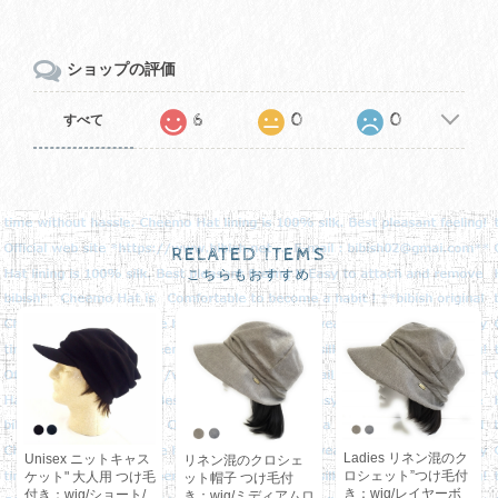
ショップの評価
6
0
0
すべて
RELATED ITEMS
こちらもおすすめ
Ladies リネン混のク
Unisex ニットキャス
リネン混のクロシェ
ロシェット”つけ毛付
ケット" 大人用 つけ毛
ット帽子 つけ毛付
き：wig/レイヤーボ
付き：wig/ショート/
き：wig/ミディアムロ