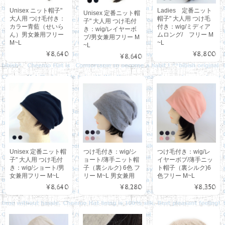
Unisex ニット帽子"
Ladies 定番ニット
Unisex 定番ニット帽
大人用 つけ毛付き：
帽子" 大人用 つけ毛
子" 大人用 つけ毛付
カラー青藍（せいら
付き：wig/ミディア
き：wig/レイヤーボ
ん）男女兼用フリー
ムロング/ フリー M
ブ/男女兼用フリー M
M~L
~L
~L
¥8,640
¥8,800
¥8,640
Unisex 定番ニット帽
つけ毛付き：wig/シ
つけ毛付き：wig/レ
子" 大人用 つけ毛付
ョート/薄手ニット帽
イヤーボブ/薄手ニッ
き：wig/ショート/男
子（裏シルク) 6色 フ
ト帽子（裏シルク)6
女兼用フリー M~L
リー M~L 男女兼用
色フリー M~L
¥8,640
¥8,280
¥8,350