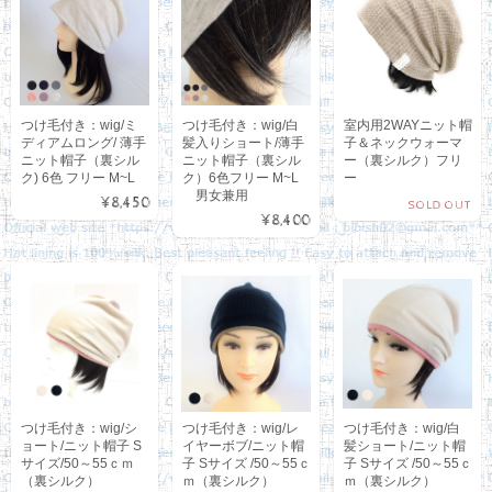
つけ毛付き：wig/ミ
つけ毛付き：wig/白
室内用2WAYニット帽
ディアムロング/ 薄手
髪入りショート/薄手
子＆ネックウォーマ
ニット帽子（裏シル
ニット帽子（裏シル
ー（裏シルク）フリ
ク) 6色 フリー M~L
ク）6色フリー M~L
ー
男女兼用
¥8,450
SOLD OUT
¥8,400
つけ毛付き：wig/シ
つけ毛付き：wig/レ
つけ毛付き：wig/白
ョート/ニット帽子 S
イヤーボブ/ニット帽
髪ショート/ニット帽
サイズ/50～55ｃｍ
子 Sサイズ /50～55ｃ
子 Sサイズ /50～55ｃ
（裏シルク）
ｍ（裏シルク）
ｍ（裏シルク）