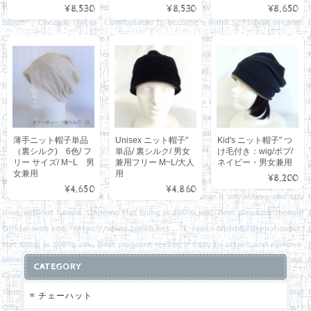
¥8,530
¥8,530
¥8,650
薄手ニット帽子単品
Unisex ニット帽子"
Kid's ニット帽子" つ
（裏シルク) 6色/ フ
単品/ 裏シルク/ 男女
け毛付き：wig/ボブ/
リー サイズ/ M~L 男
兼用フリー M~L/大人
ネイビー・男女兼用
女兼用
用
¥8,200
¥4,650
¥4,860
CATEGORY
チェーハット