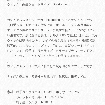
ウィッグ：白髪ショートサイズ Short size
カジュアルスタイルに合う"cheemo hat キャスケット”ウィッグ
（白髪ショートサイズ）付きです。オールシーズン着用可能で
す。デニム調のエステルストレッチ素材で軽く、シワになりにく
い生地です。肌に触れる裏地はシルク100％で仕上げました。専用
ウィッグは取り外しOK。サイドの長さ変更（耳周り）2段階で調
節可能。こちらのウィッグ（つけ毛）は「白髪ショートサイズ」
になります。帽子はフリーサイズ、カラーはプラム、サンドグレ
ー、ブラウン、ラベンダーの4色からお選び頂けます。
。
ウィッグカラーは日本人に馴染む自然な明るめのブラックです。
＊抗がん剤治療、多発性円形脱毛症、敏感肌、術後などに
素材 帽子表：ポリエステル98％、ポリウレタン2％
ポケット部分：綿 COTTON 100％
帽子裏：シルク Silk 100％