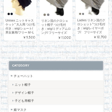
Ladies リネン混のク
Unisex ニットキャス
リネン混のクロシェ
ロシェット”つけ毛付
ケット" 大人用 つけ毛
ット帽子 つけ毛付
き：wig/レイヤーボ
付き：wig/ショート/
き：wig/ミディアムロ
ブ/ フリーサイズ
男女兼用/フリー M~L
ング/ フリーサイズ
¥10,700
¥9,500
¥11,000
CATEGORY
チェーハット
ニット帽子
デザイン帽子
子ども用帽子
姫マスク