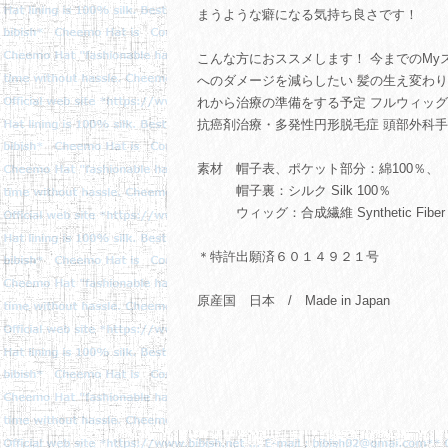
まうような癖になる気持ち良さです！
こんな方におススメします！ 今までのMy
へのダメージを減らしたい 髪の生え変わり
れから治療の準備をする予定 フルウィッグを購
抗癌剤治療・多発性円形脱毛症 頭部外
素材 帽子表、ポケット部分：綿100％、
帽子裏：シルク Silk 100％
ウィッグ：合成繊維 Synthetic Fiber 
＊特許出願済６０１４９２１号
原産国 日本 / Made in Japan