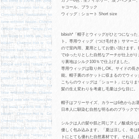
カラー6色：杢アイボリー、淡ラベンダー
ャコール、ブラック
ウィッグ：ショート Short size
bibish*「帽子とウィッグがひとつにな
ト。専用ウィッグ（つけ毛付き）サマーニ
ので室内用、夏用としてお使い頂けます。
でゆったりとした自然なアーチが仕上がり
り裏地はシルク100％で仕上げました。
専用ウィッグは取り外しOK。サイドの長
能。帽子裏のポケットに収まるのでウィッ
こちらのウィッグは「ショート」になりま
髪の生え変わりを考慮し毛量は少な目に。
帽子はフリーサイズ、カラーは6色からお
日本人に馴染む自然な明るめのブラックで
シルクは人の髪や肌と同じアミノ酸成分な
優しく包み込みます。「夏は涼しく、冬は
トにとても優れた自然素材です。それは、