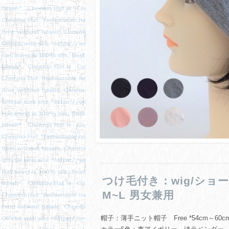
つけ毛付き：wig/ショ
M~L 男女兼用
帽子：薄手ニット帽子 Free *54cm～60