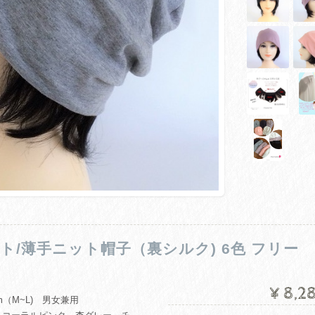
ート/薄手ニット帽子（裏シルク) 6色 フリー
¥8,2
cm（M~L) 男女兼用