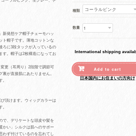
、コーラルピンク、杢グレー、チ
種類
数量
った」新発想ケア帽子チェーモハッ
ット帽子です。薄地コットンな
後ろに3段タックが入っているの
International shipping availa
ます。帽子は2枚構造になってお
さ変更（耳周り）2段階で調節可
Add to cart
グ裏が直接肌にあたりません。
日本国内にお住まいの方向け
す。
選び頂けます。ウィッグカラーは
す。
ので、デリケートな頭皮や髪を
暖かい」シルクは肌へのサポー
思わず付けているのを忘れてし